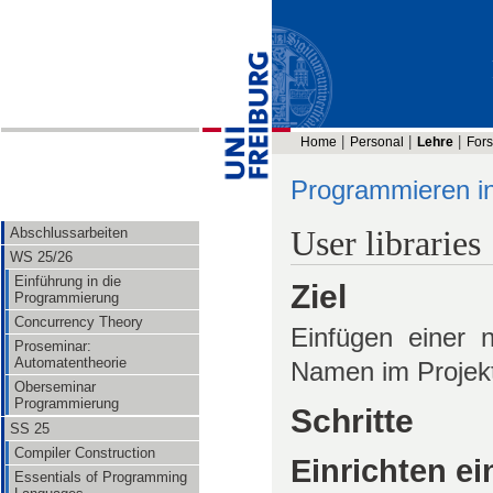
Home
Personal
Lehre
For
Programmieren i
User libraries
Abschlussarbeiten
WS 25/26
Einführung in die
Ziel
Programmierung
Concurrency Theory
Einfügen einer 
Proseminar:
Automatentheorie
Namen im Projekt 
Oberseminar
Programmierung
Schritte
SS 25
Compiler Construction
Einrichten ei
Essentials of Programming