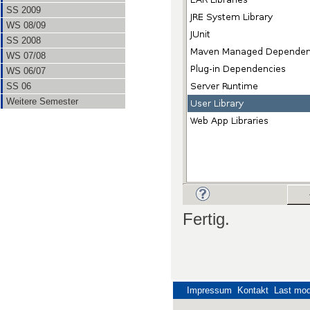
SS 2009
WS 08/09
SS 2008
WS 07/08
WS 06/07
SS 06
Weitere Semester
Fertig.
Impressum
Kontakt
Last mod