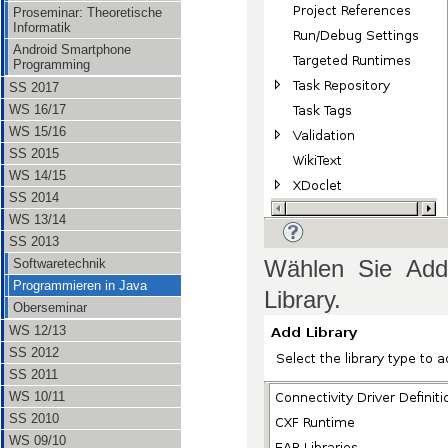
Proseminar: Theoretische
Informatik
Android Smartphone
Programming
SS 2017
WS 16/17
WS 15/16
SS 2015
WS 14/15
SS 2014
WS 13/14
SS 2013
Wählen Sie Add 
Softwaretechnik
Programmieren in Java
Library.
Oberseminar
WS 12/13
SS 2012
SS 2011
WS 10/11
SS 2010
WS 09/10