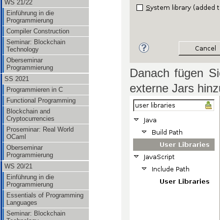
WS 21/22
Einführung in die
Programmierung
Compiler Construction
Seminar: Blockchain
Technology
Oberseminar
Programmierung
Danach fügen Sie
SS 2021
externe Jars hinz
Programmieren in C
Functional Programming
Blockchain and
Cryptocurrencies
Proseminar: Real World
OCaml
Oberseminar
Programmierung
WS 20/21
Einführung in die
Programmierung
Essentials of Programming
Languages
Seminar: Blockchain