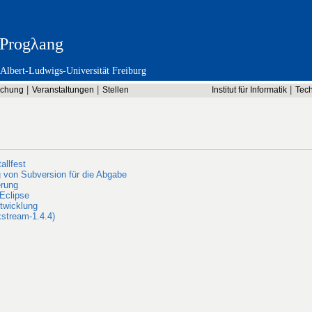
Progλang
Albert-Ludwigs-Universität Freiburg
schung
Veranstaltungen
Stellen
Institut für Informatik
Tech
allfest
g von Subversion für die Abgabe
erung
Eclipse
twicklung
xstream-1.4.4)