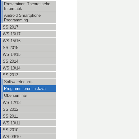
Proseminar: Theoretische
Informatik
Android Smartphone
Programming
SS 2017
WS 16/17
WS 15/16
SS 2015
WS 14/15
SS 2014
WS 13/14
SS 2013
Softwaretechnik
Programmieren in Java
Oberseminar
WS 12/13
SS 2012
SS 2011
WS 10/11
SS 2010
WS 09/10