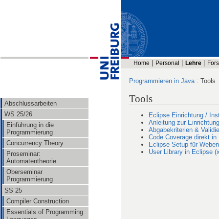
Home
Personal
Lehre
For
Programmieren in Java
: Tools
Tools
Abschlussarbeiten
WS 25/26
Eclipse Einrichtung / Inst
Anleitung zur Einrichtun
Einführung in die
Abgabekriterien & Validi
Programmierung
Code Coverage direkt in 
Concurrency Theory
Eclipse Setup für Weben
User Library in Eclipse (
Proseminar:
Automatentheorie
Oberseminar
Programmierung
SS 25
Compiler Construction
Essentials of Programming